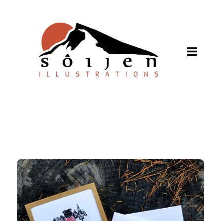
TIENDA ONLINE
Nosotros
Puntos de Venta
Ventas al por Mayor
English